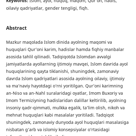
Keywords:
Islom, ayol, huquq, maqom, Qur’on, hadis,
oilaviy qadriyatlar, gender tengligi, fiqh.
Abstract
Mazkur maqolada Islom dinida ayolning maqomi va
huquqlari Qur’oni karim, hadislar hamda fiqhiy manbalar
asosida tahlil qilinadi. Tadqiqotda Islomdan avvalgi
jamiyatlarda ayollarning ijtimoiy mavqei, Islom davrida ayol
huquqlarining qayta tiklanishi, shuningdek, zamonaviy
davrda Islom qadriyatlari asosida ayolning oilaviy, ijtimoiy
va ma’naviy hayotdagi o‘rni yoritilgan. Qur’oni karimning
an-Niso va an-Nahl suralaridagi oyatlar, Imom Buxoriy va
Imom Termiziyning hadislaridan dalillar keltirilib, ayolning
insoniy qadr-qimmati, mulkka egalik, ta’lim olish, nikoh va
mehnat huquqlari kabi masalalar yoritiladi. Tadqiqot
shuningdek, zamonaviy dunyoda ayol huquqlari masalasiga
nisbatan g‘arb va islomiy konsepsiyalar o‘rtasidagi