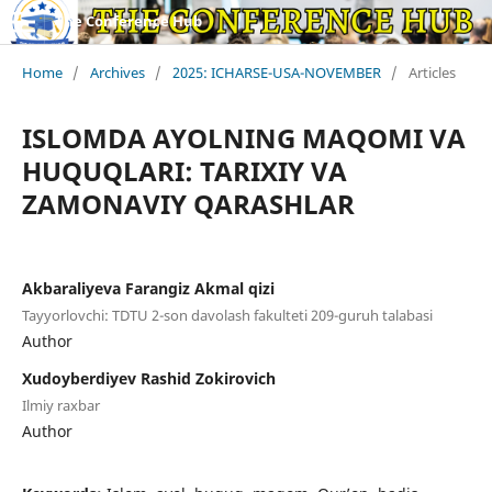
The Conference Hub
Home
/
Archives
/
2025: ICHARSE-USA-NOVEMBER
/
Articles
ISLOMDA AYOLNING MAQOMI VA
HUQUQLARI: TARIXIY VA
ZAMONAVIY QARASHLAR
Akbaraliyeva Farangiz Akmal qizi
Tayyorlovchi: TDTU 2-son davolash fakulteti 209-guruh talabasi
Author
Xudoyberdiyev Rashid Zokirovich
Ilmiy raxbar
Author